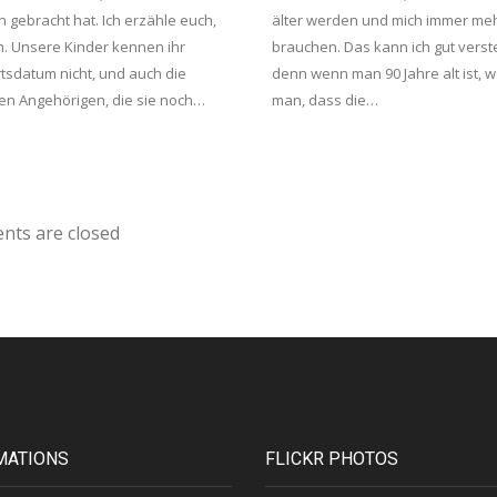
 gebracht hat. Ich erzähle euch,
älter werden und mich immer me
. Unsere Kinder kennen ihr
brauchen. Das kann ich gut verst
tsdatum nicht, und auch die
denn wenn man 90 Jahre alt ist, w
en Angehörigen, die sie noch…
man, dass die…
ts are closed
MATIONS
FLICKR PHOTOS