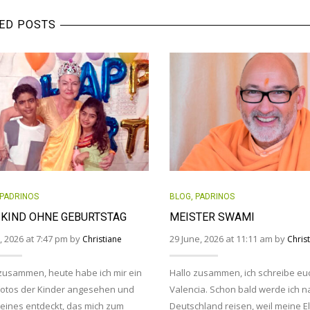
ED POSTS
PADRINOS
BLOG
,
PADRINOS
 KIND OHNE GEBURTSTAG
MEISTER SWAMI
y, 2026 at 7:47 pm by
29 June, 2026 at 11:11 am by
Christiane
Chris
zusammen, heute habe ich mir ein
Hallo zusammen, ich schreibe eu
Fotos der Kinder angesehen und
Valencia. Schon bald werde ich n
eines entdeckt, das mich zum
Deutschland reisen, weil meine El