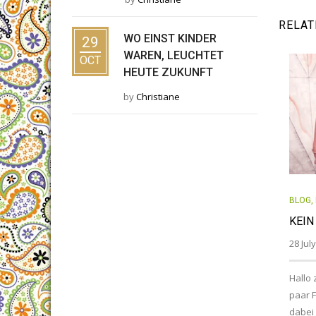
RELAT
WO EINST KINDER
29
WAREN, LEUCHTET
OCT
HEUTE ZUKUNFT
by
Christiane
BLOG
,
KEIN
28 Jul
Hallo 
paar 
dabei 