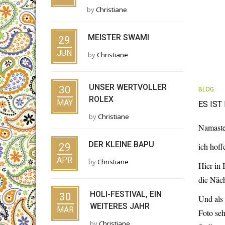
by
Christiane
MEISTER SWAMI
29
JUN
by
Christiane
UNSER WERTVOLLER
30
BLOG
ROLEX
MAY
ES IST
by
Christiane
Namaste 
DER KLEINE BAPU
29
ich hoff
APR
by
Christiane
Hier in 
die Näch
HOLI-FESTIVAL, EIN
30
Und als 
WEITERES JAHR
MAR
Foto seh
by
Christiane