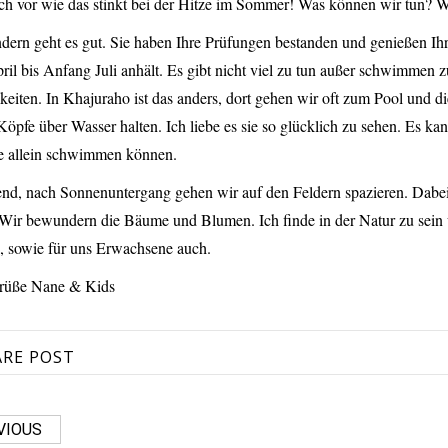
uch vor wie das stinkt bei der Hitze im Sommer! Was können wir tun? W
dern geht es gut. Sie haben Ihre Prüfungen bestanden und genießen I
ril bis Anfang Juli anhält. Es gibt nicht viel zu tun außer schwimmen 
eiten. In Khajuraho ist das anders, dort gehen wir oft zum Pool und di
 Köpfe über Wasser halten. Ich liebe es sie so glücklich zu sehen. Es 
le allein schwimmen können.
d, nach Sonnenuntergang gehen wir auf den Feldern spazieren. Dabei
ir bewundern die Bäume und Blumen. Ich finde in der Natur zu sein un
, sowie für uns Erwachsene auch.
rüße Nane & Kids
ARE POST
VIOUS