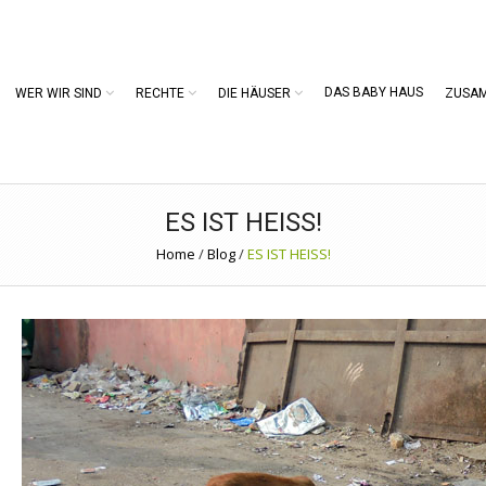
DAS BABY HAUS
WER WIR SIND
RECHTE
DIE HÄUSER
ZUSA
ES IST HEISS!
Home
/
Blog
/
ES IST HEISS!