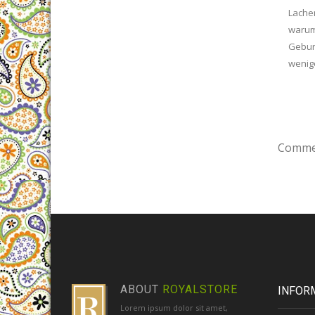
Lachen
warum
Gebur
wenig
Commen
ABOUT
ROYALSTORE
INFOR
Lorem ipsum dolor sit amet,