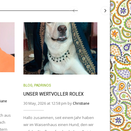
BLOG
,
PADRIN
BLOG
,
PADRINOS
DER KLEIN
UNSER WERTVOLLER ROLEX
29 April, 2026
tiane
30 May, 2026 at 12:58 pm by
Christiane
ch aus
Hallo zusamme
Hallo zusammen, seit einem Jahr haben
ach
Indien. Uns ge
wir im Waisenhaus einen Hund, den wir
tern
unglaubliche 