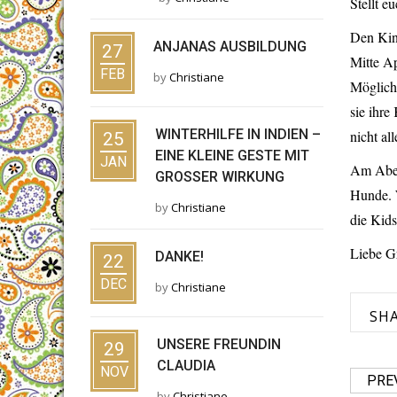
Stellt e
Den Kin
ANJANAS AUSBILDUNG
27
Mitte Ap
FEB
by
Christiane
Möglichk
sie ihre
WINTERHILFE IN INDIEN –
nicht al
25
EINE KLEINE GESTE MIT
JAN
Am Aben
GROSSER WIRKUNG
Hunde. W
by
Christiane
die Kids
Liebe G
DANKE!
22
DEC
by
Christiane
SH
UNSERE FREUNDIN
29
CLAUDIA
NOV
PRE
by
Christiane