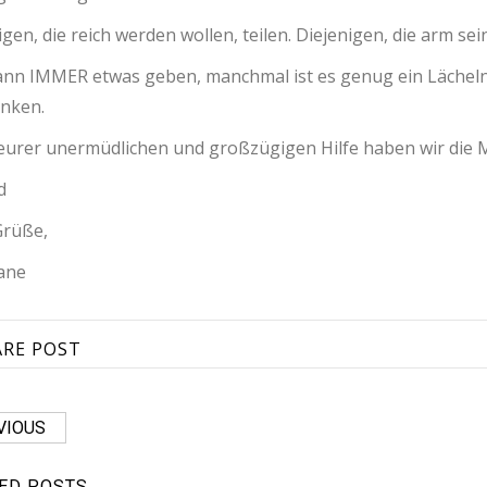
igen, die reich werden wollen, teilen. Diejenigen, die arm sei
nn IMMER etwas geben, manchmal ist es genug ein Lächeln
nken.
urer unermüdlichen und großzügigen Hilfe haben wir die M
d
Grüße,
iane
ARE POST
VIOUS
ED POSTS