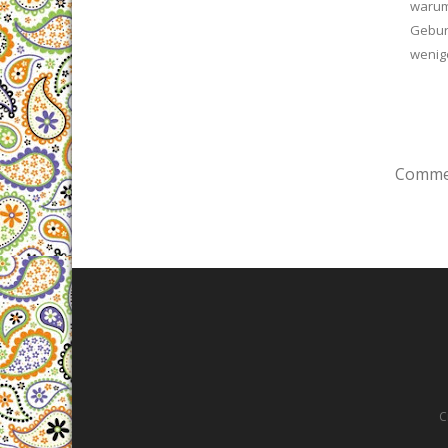
warum
Gebur
wenig
Commen
C