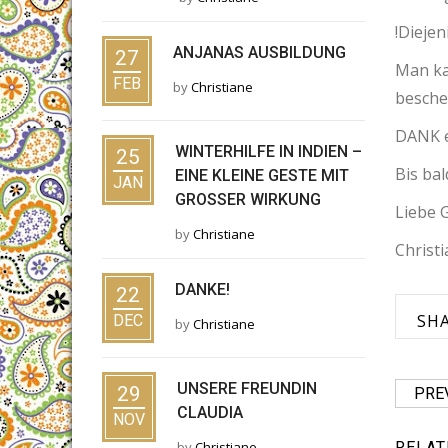
!Diejen
ANJANAS AUSBILDUNG
27
Man ka
FEB
by
Christiane
besche
DANK e
WINTERHILFE IN INDIEN –
25
Bis bal
EINE KLEINE GESTE MIT
JAN
GROSSER WIRKUNG
Liebe 
by
Christiane
Christ
DANKE!
22
SH
DEC
by
Christiane
UNSERE FREUNDIN
29
PRE
CLAUDIA
NOV
by
Christiane
RELAT