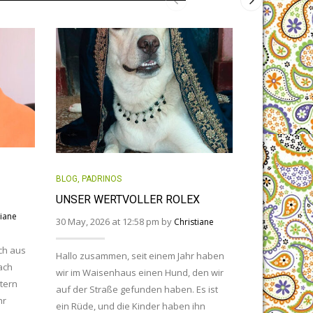
BLOG
,
PADRIN
BLOG
,
PADRINOS
DER KLEIN
UNSER WERTVOLLER ROLEX
29 April, 2026
tiane
30 May, 2026 at 12:58 pm by
Christiane
ch aus
Hallo zusamme
Hallo zusammen, seit einem Jahr haben
ach
Indien. Uns ge
wir im Waisenhaus einen Hund, den wir
tern
unglaubliche 
auf der Straße gefunden haben. Es ist
hr
uns ziemlich 
ein Rüde, und die Kinder haben ihn