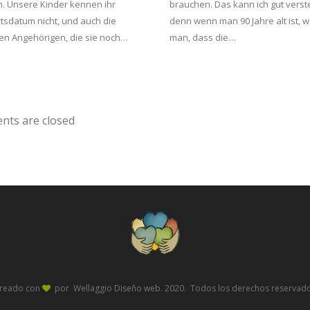
. Unsere Kinder kennen ihr
brauchen. Das kann ich gut verst
tsdatum nicht, und auch die
denn wenn man 90 Jahre alt ist, w
en Angehörigen, die sie noch…
man, dass die…
ts are closed
reado con
por Wellaggio
Diseño web
. 2020. Todos los derechos reservad