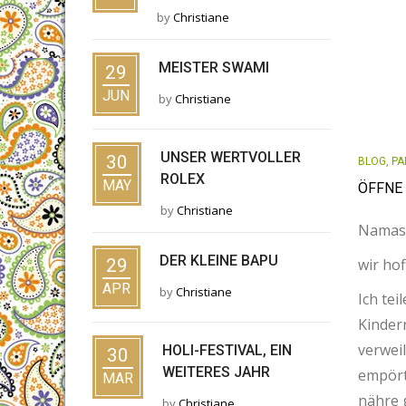
by
Christiane
MEISTER SWAMI
29
JUN
by
Christiane
UNSER WERTVOLLER
30
BLOG
,
PA
ROLEX
MAY
ÖFFNE 
by
Christiane
Namast
DER KLEINE BAPU
29
wir hof
APR
by
Christiane
Ich tei
Kinder
verwei
HOLI-FESTIVAL, EIN
30
WEITERES JAHR
empört 
MAR
nähre 
by
Christiane