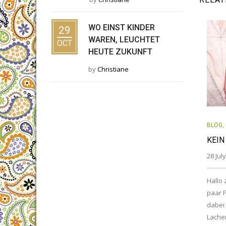
WO EINST KINDER
29
WAREN, LEUCHTET
OCT
HEUTE ZUKUNFT
by
Christiane
BLOG
,
KEIN
28 Jul
Hallo 
paar 
dabei 
Lachen