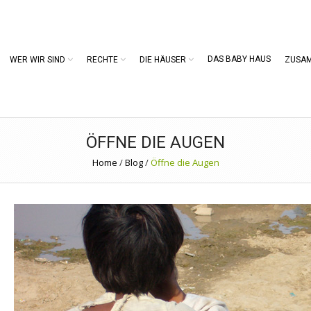
DAS BABY HAUS
WER WIR SIND
RECHTE
DIE HÄUSER
ZUSA
ÖFFNE DIE AUGEN
Home
/
Blog
/
Öffne die Augen