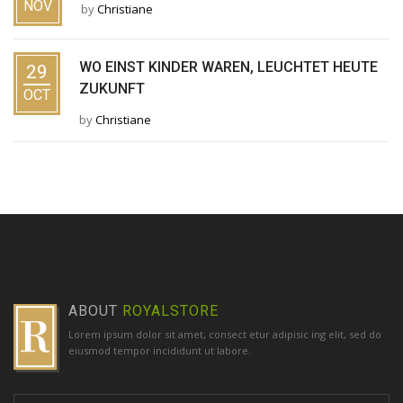
NOV
by
Christiane
WO EINST KINDER WAREN, LEUCHTET HEUTE
29
ZUKUNFT
OCT
by
Christiane
ABOUT
ROYALSTORE
Lorem ipsum dolor sit amet, consect etur adipisic ing elit, sed do
eiusmod tempor incididunt ut labore.